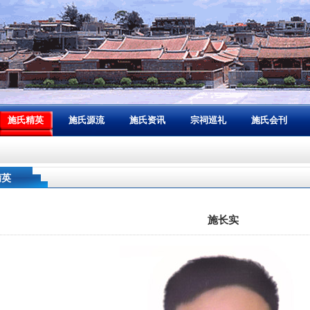
施氏精英
施氏源流
施氏资讯
宗祠巡礼
施氏会刊
精英
施长实