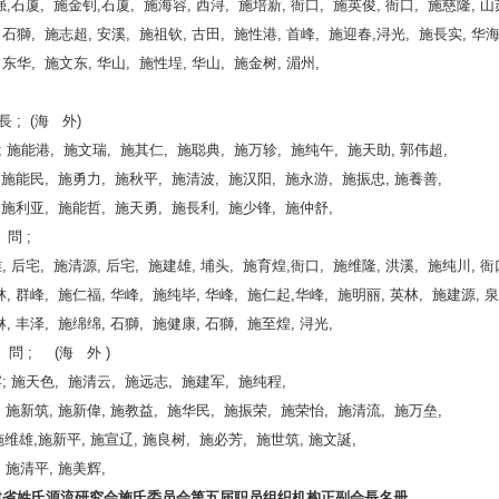
石厦, 施金钊,石厦, 施海容, 西浔, 施培新, 衙口, 施英俊, 衙口, 施慈隆, 山
 石獅, 施志超, 安溪, 施祖钦, 古田, 施性港, 首峰, 施迎春,浔光, 施長实, 华海
 东华, 施文东, 华山, 施性埕, 华山, 施金树, 湄州,
 ; (海 外)
 施能港, 施文瑞, 施其仁, 施聪典, 施万轸, 施纯午, 施天助, 郭伟超,
 施能民, 施勇力, 施秋平, 施清波, 施汉阳, 施永游, 施振忠, 施養善,
 施利亚, 施能哲, 施天勇, 施長利, 施少锋, 施仲舒,
 問 ;
 后宅, 施清源, 后宅, 施建雄, 埔头, 施育煌,衙口, 施维隆, 洪溪, 施纯川, 衙
 群峰, 施仁福, 华峰, 施纯毕, 华峰, 施仁起,华峰, 施明丽, 英林, 施建源, 泉
 丰泽, 施绵绵, 石獅, 施健康, 石獅, 施至煌, 浔光,
 ; (海 外 )
 施天色, 施清云, 施远志, 施建军, 施纯程,
 施新筑, 施新偉, 施教益, 施华民, 施振荣, 施荣怡, 施清流, 施万垒,
施新平, 施宣辽, 施良树, 施必芳, 施世筑, 施文誕,
 施清平, 施美辉,
福建省姓氏源流研究会施氏委员会第五届职员组织机构正副会長名册