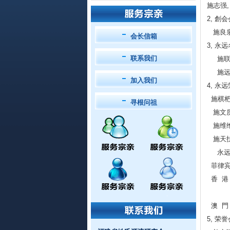
施志强,
2, 創会
施良泉 
会长信箱
3, 永
联系我们
施联炳,
施远迎,
加入我们
4, 永
施棋杷,
寻根问祖
施文质,
施维维,
施天扶,
永远荣
菲律宾 
香 港 
施子清
澳 門 
5, 荣誉