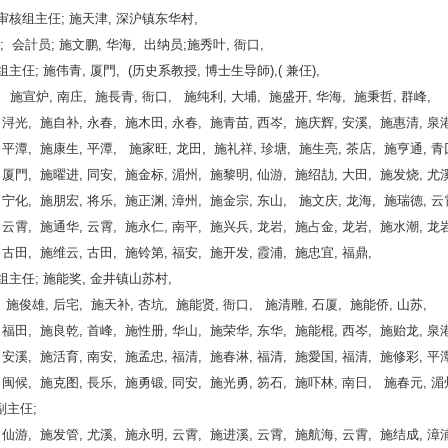
务审核组主仼; 施天津, 深沪镇东华村,
 务; 会計员; 施文鹏, 华海, 出纳员;施秀叶, 衙口,
史组主仼; 施伟青, 厦門, (历史系教授, 博士生导師),( 兼仼),
 施宣炉, 南庄, 施長青, 衙口, 施纯利, 大埔, 施盛开, 华海, 施秉哲, 群峰,
 浔光, 施自补, 永春, 施木田, 永春, 施青苗, 西岑, 施庆辉, 安溪, 施惠清, 泉港
 平潭, 施康生, 平潭, 施家旺, 龙田, 施礼祥, 珍塘, 施生亮, 茶店, 施亨通, 青
 厦門, 施曜进, 同安, 施金标, 湄州, 施黎明, 仙游, 施绍劼, 大田, 施发烧, 尤溪
 宁化, 施朋宏, 将乐, 施正渊, 漳州, 施金宗, 东山, 施文庆, 龙海, 施瑞德, 
 云霄, 施通华, 云霄, 施永仁, 南平, 施兴兵, 龙岩, 施占金, 龙岩, 施水潮, 龙岩
 古田, 施维云, 古田, 施铃第, 福安, 施开发, 霞浦, 施忠宜, 福鼎,
络组主任; 施能奖, 金井镇山苏村,
 施俊雄, 后宅, 施天补, 杏坑, 施能贤, 衙口, 施清雕, 石厦, 施能侨, 山苏,
 福田, 施良乾, 首峰, 施性册, 华山, 施荣华, 东华, 施能棍, 西岑, 施贻龙, 泉港
 安溪, 施活育, 南安, 施孟忠, 福清, 施春淋, 福清, 施愛国, 福清, 施修彩, 平
 闽候, 施克图, 長乐, 施勇锻, 同安, 施光勇, 笏石, 施吓林, 南日, 施春元, 湄
副主仼;
 仙游, 施发管, 尤溪, 施永明, 云霄, 施进溪, 云霄, 施航海, 云霄, 施结成, 漳浦