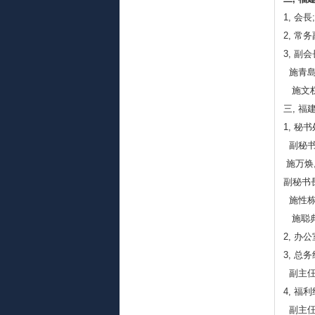
1, 会
2, 常
3, 副会
施青島,
施文权,
三, 
1, 秘
副秘书
施万焕,
副秘书長
施性栋,
施聪典,
2, 办
3, 总
副主仼;
4, 福
副主仼;