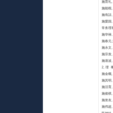
施育礼,
施能棍,
施有諒,
施愛国,
常务理事
施华禄,
施春元,
施永文,
施宗发,
施港波,
2, 理 事
施金概,
施其明,
施活育,
施俊棋,
施发友,
施伟超,