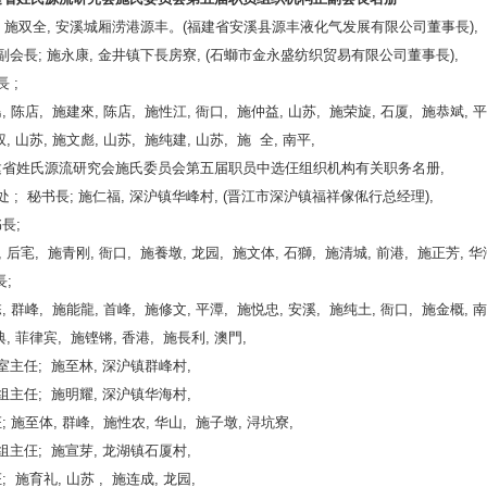
長; 施双全, 安溪城厢涝港源丰。(福建省安溪县源丰液化气发展有限公司董事長),
务副会長; 施永康, 金井镇下長房寮, (石螄市金永盛纺织贸易有限公司董事長),
長 ;
 陈店, 施建來, 陈店, 施性江, 衙口, 施仲益, 山苏, 施荣旋, 石厦, 施恭斌, 平
 山苏, 施文彪, 山苏, 施纯建, 山苏, 施 全, 南平,
福建省姓氏源流研究会施氏委员会第五届职员中选仼组织机构有关职务名册,
书处 ; 秘书長; 施仁福, 深沪镇华峰村, (晋江市深沪镇福祥傢俬行总经理),
長;
 后宒, 施青刚, 衙口, 施養墩, 龙园, 施文体, 石獅, 施清城, 前港, 施正芳, 华
;
 群峰, 施能龍, 首峰, 施修文, 平潭, 施悦忠, 安溪, 施纯土, 衙口, 施金概, 南
 菲律宾, 施铿锵, 香港, 施長利, 澳門,
公室主任; 施至林, 深沪镇群峰村,
务组主任; 施明耀, 深沪镇华海村,
 施至体, 群峰, 施性农, 华山, 施子墩, 浔坑寮,
利组主仼; 施宣芽, 龙湖镇石厦村,
 施育礼, 山苏 , 施连成, 龙园,