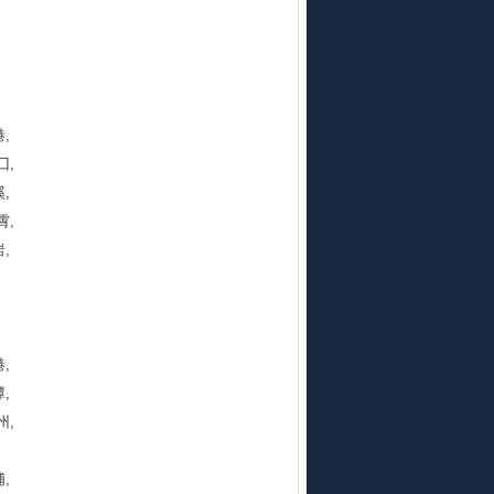
,
囗,
,
云霄,
,
,
潭,
州,
,