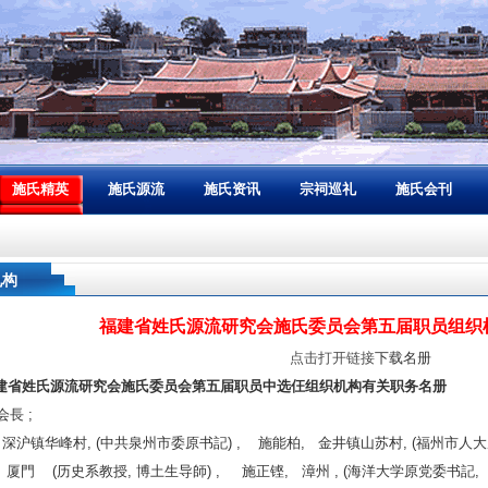
施氏精英
施氏源流
施氏资讯
宗祠巡礼
施氏会刊
机构
福建省姓氏源流研究会施氏委员会第五届职员组织
点击打开链接
下载名册
建省姓氏源流研究会施氏委员会第五届职员中选仼组织机构有关职务名册
会長 ;
 深沪镇华峰村, (中共泉州市委原书記) , 施能柏, 金井镇山苏村, (福州市人大
 厦門 (历史系教授, 博土生导師) , 施正铿, 漳州 , (海洋大学原党委书記, 校