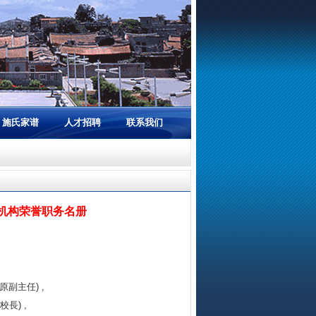
施氏家谱
人才招聘
联系我们
机构荣誉职务名册
原副主任) ,
長) ,