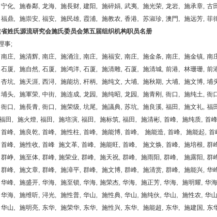
 宁化, 施春鄰, 龙海, 施長财, 建阳, 施碎娟, 武夷, 施光荣, 龙岩, 施承章, 古田
 福鼎, 施崇安, 福安, 施民雄, 霞浦, 施教农, 香港, 苏淑珍, 澳門, 施远芳, 菲
福建省姓氏源流研究会施氏委员会第五届组织机构职员名册
理事;
 南庄, 施清辉, 南庄, 施涌注, 南庄, 施福安, 南庄, 施金条, 南庄, 施金镇, 南庄
 石厦, 施自然, 石厦, 施鸿洋, 石厦, 施清雕, 石厦, 施清城, 前港, 林珊珊, 前港
 杏坑, 施天涯, 西浔, 施能坊, 杆柄, 施纯文, 大埔, 施秋期, 大埔, 施文博, 埔头
 埔头, 施軍荣, 中街, 施连成, 龙园, 施纯昭, 龙园, 施青刚, 衙口, 施纯土, 衙口
 衙口, 施長青, 衙口, 施荣级, 坑尾, 施議典, 苏坑, 施良溪, 福田, 施文礼, 福田
福田, 施火燈, 福田, 施培演, 福田, 施标筑, 福田, 施清彬, 首峰, 施纯质, 首峰
 首峰, 施良乾, 首峰, 施性柱, 首峰, 施能博, 首峰, 施能造, 首峰, 施能起, 首
 首峰, 施性收, 首峰 施文革, 首峰, 施能旺, 首峰, 施文焕, 首峰, 施培根, 群峰
 群峥, 施至体, 群峰, 施荣业, 群峰, 施天祝, 群峰, 施雨阳, 群峰, 施露阳, 群峰
 群峰, 施文章, 群峰, 施漳平, 群峰, 施文博, 群峰, 施清赏, 群峰, 施能兴, 华峰
 华峰, 施盛开, 华海, 施至锁, 华海, 施荣杰, 华海, 施正芳, 华海, 施明耀, 华海
 华海, 施维听, 浔光, 施性普, 华山, 施性典, 华山, 施纯伙, 华山, 施性农, 华山
 华山, 施明亮, 东华, 施荣华, 东华, 施性兴, 东华, 施能超, 东华, 施建国, 东华