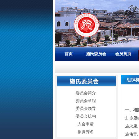
首页
施氏委员会
会员黄页
组织
·
委员会简介
·
委员会章程
·
委员会领导
一、福
·
委员会机构
1, 永远
·
入会申请
施永康,
·
捐资芳名
施伟青,