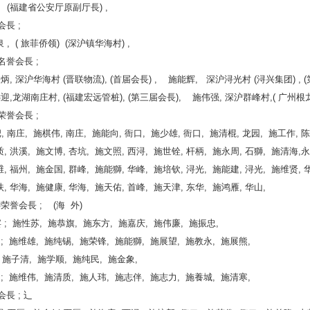
 (福建省公安厅原副厅長) ,
会長 ;
, ( 旅菲侨领) (深沪镇华海村) ,
远名誉会長 ;
 深沪华海村 (晋联物流), (首届会長) , 施能辉, 深沪浔光村 (浔兴集团) , (
龙湖南庄村, (福建宏远管桩), (第三届会長), 施伟强, 深沪群峰村,( 广州根
远荣誉会長 ;
 南庄, 施棋伟, 南庄, 施能向, 衙口, 施少雄, 衙口, 施清棍, 龙园, 施工作, 陈
 洪溪, 施文博, 杏坑, 施文照, 西浔, 施世铨, 杆柄, 施永周, 石獅, 施清海,永
 福州, 施金国, 群峰, 施能獅, 华峰, 施培钦, 浔光, 施能建, 浔光, 施维贤, 
 华海, 施健康, 华海, 施天佑, 首峰, 施天津, 东华, 施鸿雁, 华山,
誉会長 ; (海 外)
; 施性苏, 施恭旗, 施东方, 施嘉庆, 施伟廉, 施振忠,
; 施维雄, 施纯锡, 施荣锋, 施能獅, 施展望, 施教永, 施展熊,
, 施学顺, 施纯民, 施金象,
; 施维伟, 施清质, 施人玮, 施志伴, 施志力, 施養城, 施清寒,
会長 ; 辶