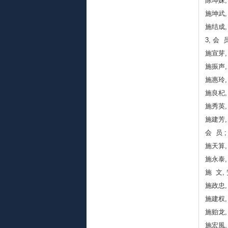
陈坤妹,
施坤武,
施结成,
3, 会 员
施宣芽,
施振声,
施惠玲,
施良杞,
施秀英,
施建芳,
会 员 ;
施天算,
施永泰,
施 文,
施政忠,
施建权,
施贻龙,
施宏風,