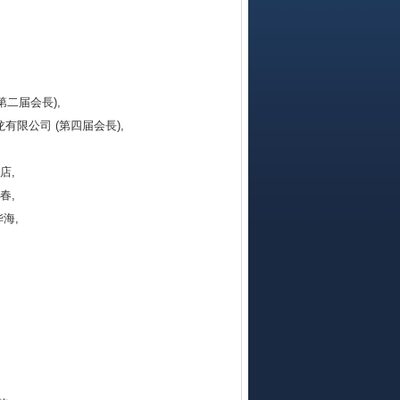
第二届会長),
龙有限公司 (第四届会長),
店,
春,
华海,