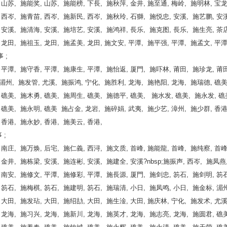
 山苏, 施能奖, 山苏, 施能榜, 下長, 施秋萍, 金井, 施至通, 梅岭, 施明林, 宝龙
 西岑, 施青苗, 西岑, 施新民, 西岑, 施秋玲, 石獅, 施悦忠, 安溪, 施艺鹏, 安溪
 安溪, 施清海, 安溪, 施培艺, 安溪, 施鸿祥, 長乐, 施克图, 長乐, 施生亮, 茶店
 龙田, 施祖玉, 龙田, 施孟美, 龙田, 施文安, 平潭, 施平强, 平潭, 施孟文, 平潭
 ;
 平潭, 施守香, 平潭, 施康生, 平潭, 施怡返, 厦門, 施吓林, 莆田, 施珍龙, 莆田
湄州, 施发管, 尤溪, 施振鸿, 宁化, 施胜利, 龙海, 施艳阳, 龙海, 施瑞德, 礁美
 礁美, 施木勇, 礁美, 施周生, 礁美, 施德平, 礁美, 施水发, 礁美, 施永发, 礁
 礁美, 施永明, 礁美 施占金, 龙岩, 施碎娟, 武夷, 施少艺, 漳州, 施少群, 香港
 香港, 施永妙, 香港, 施美云, 香港,
 ;
 南庄, 施万焕, 后宅, 施仁義, 西浔, 施文质, 首峰, 施能龍, 首峰, 施纯察, 首峰
 金井, 施栋梁, 安溪, 施连彬, 安溪, 施建全, 安溪?nbsp;施振声, 西岑, 施凤燕,
 南安, 施修文, 平潭, 施修彩, 平潭, 施長源, 厦門, 施剑忠, 笏石, 施剑明, 笏石
 笏石, 施梅棋, 笏石, 施建明, 笏石, 施瑞清, 小日, 施凤鸣, 小日, 施金标, 湄州
 大田, 施发玷, 大田, 施绍劼, 大田, 施生淦, 大田, 施庆林, 宁化, 施发术, 尤溪
 龙海, 施习兴, 龙海, 施新川, 龙海, 施英才, 龙海, 施志亮, 龙海, 施圆君, 礁美