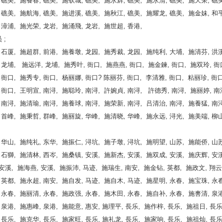
 礁美, 施養春, 礁美, 施钦城, 礁美, 施永辉, 礁美, 施永清, 礁美, 施天荣, 礁美
 礁美, 施航海, 礁美, 施进溪, 礁美, 施秋江, 礁美, 施耀龙, 礁美, 施金妹, 和平
 漳浦, 施光荣, 龙岩, 施涌飛, 龙岩, 施世超, 香港,
 ;
 石厦, 施超群, 前港, 施養墩, 龙园, 施秀裁, 龙园, 施纯利, 大埔, 施清芬, 洪溪
 龙埔, 施远洋, 龙埔, 施秀叶, 衙口, 施燕燕, 衙口, 施金鍊, 衙口, 施双玲, 衙
 衙口, 施秀专, 衙口, 杨丽娜, 衙口? 陈丽芬, 衙口, 李清雅, 衙口, 粘丽珍, 衙口
 衙口, 王明宣, 南浔, 施聪玲, 南浔, 許婉貞, 南浔, 許德秀, 南浔, 施丽婷, 南
 南浔, 施清瑜, 南浔, 施養球, 南浔, 施荣新, 南浔, 吕清治, 南浔, 施養猛, 南浔
 首峰, 施秉哲, 群峰, 施丽旋, 华峰, 施清晓, 华峰, 施永远, 浔光, 施美端, 柳山
 华山, 施纯礼, 东华, 施振仁, 浔坑, 施子墩, 浔坑, 施明望, 山苏, 施能侨, 山苏
 石獅, 施清林, 西岑, 施桑镇, 安溪, 施新杰, 安溪, 施双成, 安溪, 施庆辉, 安
 安溪, 施海燕, 安溪, 施振沛, 马迹, 施瑞生, 南安, 施金钻, 英都, 施政文, 翔
 英都, 施永超, 南安, 施自发, 马迹, 施自木, 马迹, 施星明, 永春, 施宝珠, 永春
 永春, 施丽清, 永春, 施政强, 永春, 施木田, 永春, 施自补, 永春, 施軎清, 泉港
 泉港, 施惠峰, 泉港, 施能意, 惠安, 施理平, 長乐, 施作梓, 長乐, 施祖日, 長
 長乐, 施克华, 長乐, 施家旺, 長乐, 施礼龙, 長乐, 施家响, 長乐, 施祖灿, 長乐