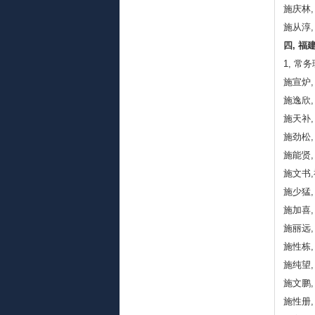
施庆林,
施从淳,
四, 
1, 常务
施宣炉,
施逸欣,
施天补,
施劲松,
施能贤,
施文书,
施少猛,
施加喜,
施丽远,
施性栋,
施纯望,
施文鹏,
施性册,