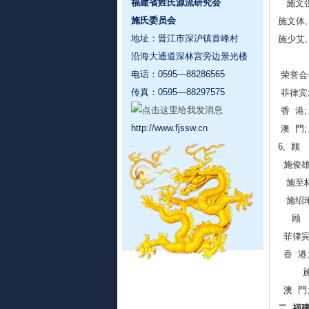
福建省姓氏源流研究会
施文强,
施氏委员会
施文体,
地址：晋江市深沪镇首峰村
施少艾,
沿海大通道深林宫旁边景光楼
电话：0595—88286565
荣誉会長
传真：0595—88297575
菲律宾;
香 港;
http://www.fjssw.cn
澳 門;
6, 顾
施俊雄,
施至林,
施绍琳,
顾 問
菲律宾;
香 港;
施维雄,
澳 門;
二, 