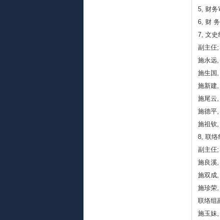
5, 财
6, 财
7, 文
副主仼;
施永远,
施生国,
施新建,
施尾云,
施德平,
施祖钦,
8, 联
副主仼;
施良溪,
施双成,
施珍荣,
联络组
施玉妹,