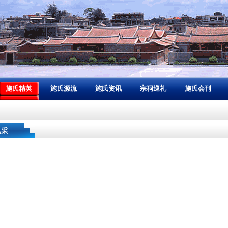
施氏精英
施氏源流
施氏资讯
宗祠巡礼
施氏会刊
风采