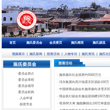
首页
施氏委员会
会员黄页
施氏精英
施氏源流
视频展示
|
施氏新闻
|
慈善活动
|
人物专访
|
施氏资讯
|
施氏社
慈善活动
·
委员会简介
·
施恭旗向社会捐资约5000万元
·
委员会章程
·
浔兴集团向四川地震灾区捐款100万
·
委员会领导
·
中国侨商会副会长施恭旗向冰雪灾
·
委员会机构
·
我会执行副会长施远迎捐赠100万慈
·
入会申请
·
母亲80大寿 施能狮捐出100万寿宴
·
捐资芳名