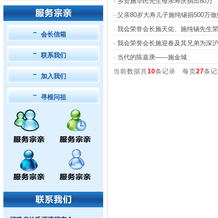
·
乡贤施华民先生母亲寿庆捐出80万
·
父亲80岁大寿儿子施纯锡捐500万做
·
我会荣誉会长施天佑、施纯锡先生荣
会长信箱
·
我会荣誉会长施迎春及其兄弟为深沪
联系我们
·
当代的陈嘉庚——施金城
当前数据共
10
条记录 每页
27
条记
加入我们
寻根问祖