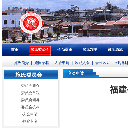
首页
施氏委员会
会员黄页
施氏精英
施氏源流
施氏简介
|
施氏章程
|
入会申请
|
欢迎入会
|
会长风采
|
组织机
入会申请
·
委员会简介
福建
·
委员会章程
·
委员会领导
·
委员会机构
·
入会申请
·
捐资芳名