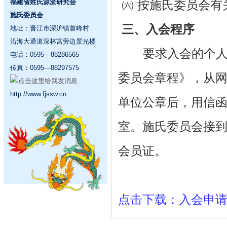
福建省姓氏源流研究会
㈥ 按施氏委员会有
施氏委员会
三、入会程序
地址：晋江市深沪镇首峰村
沿海大通道深林宫旁边景光楼
要求入会的个人或
电话：0595—88286565
传真：0595—88297575
委员会章程》，从
http://www.fjssw.cn
单位公章后，用信
室。施氏委员会接
会员证。
点击下载：入会申