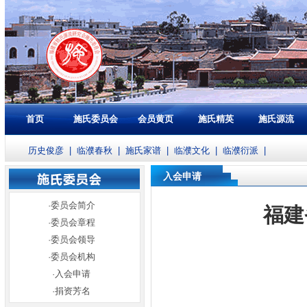
首页
施氏委员会
会员黄页
施氏精英
施氏源流
历史俊彦
|
临濮春秋
|
施氏家谱
|
临濮文化
|
临濮衍派
|
入会申请
·
委员会简介
福建
·
委员会章程
·
委员会领导
·
委员会机构
·
入会申请
·
捐资芳名