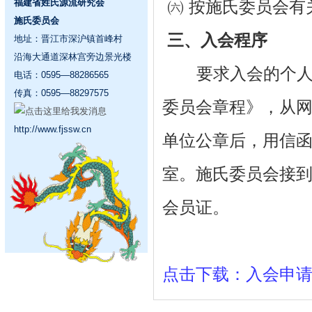
福建省姓氏源流研究会
㈥ 按施氏委员会有
施氏委员会
三、入会程序
地址：晋江市深沪镇首峰村
沿海大通道深林宫旁边景光楼
要求入会的个人或
电话：0595—88286565
传真：0595—88297575
委员会章程》，从
http://www.fjssw.cn
单位公章后，用信
室。施氏委员会接
会员证。
点击下载：入会申