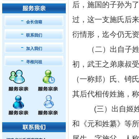
后，施国的子孙为
过，这一支施氏后
会长信箱
衍情形，迄今仍无
联系我们
（二）出自子姓，
加入我们
寻根问祖
初，武王之弟康叔受
（一称邽）氏、锜
其后代相传姓施，
(三）出自姬姓，
和《元和姓纂》等
尾生，字施父，人