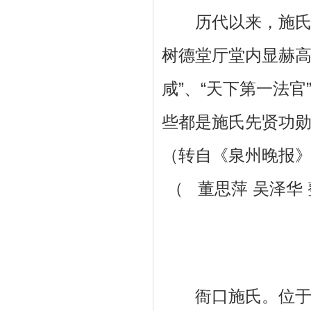
历代以来，施氏人
树德堂厅堂内显赫高
咸”、“天下第一法官”
些都是施氏先贤功
（转自《泉州晚报》200
（ 董思萍 吴泽华
衙口施氏。位于晋