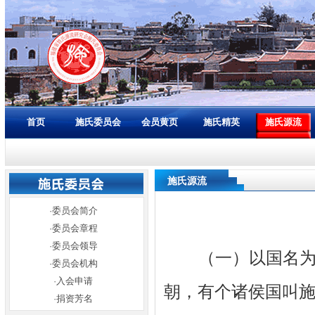
首页
施氏委员会
会员黄页
施氏精英
施氏源流
施氏源流
·
委员会简介
·
委员会章程
·
委员会领导
（一）以国名为姓
·
委员会机构
·
入会申请
朝，有个诸侯国叫
·
捐资芳名