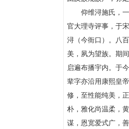
仰维浔施氏，一世
官大理寺评事，于
浔（今衙口）。八
美，夙为望族。期
启遍布播宇内。于今
辈字亦沿用康熙皇帝
修，至性能纯美，
朴，雅化尚温柔，
谋，恩宽爱式广，