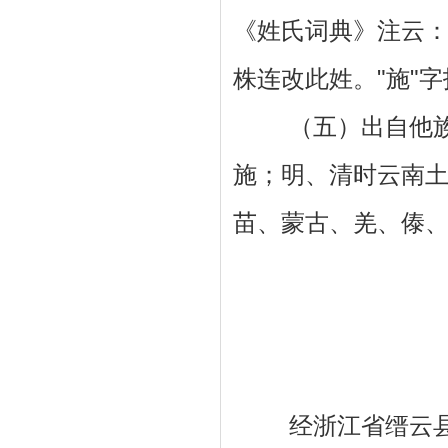
《姓氏词典》注云：
株连改此姓。"施"字
（五）出自他族改
施；明、清时云南
苗、蒙古、羌、傣
经浙江省缙云县黄