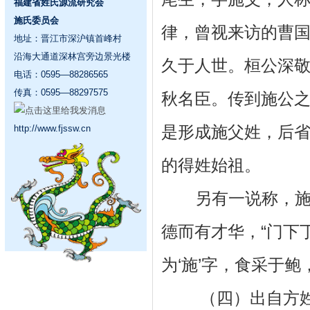
福建省姓氏源流研究会
施氏委员会
律，曾视来访的曹
地址：晋江市深沪镇首峰村
沿海大通道深林宫旁边景光楼
久于人世。桓公深
电话：0595—88286565
传真：0595—88297575
秋名臣。传到施公
是形成施父姓，后
http://www.fjssw.cn
的得姓始祖。
另有一说称，施姓
德而有才华，“门下
为‘施’字，食采于
（四）出自方姓，