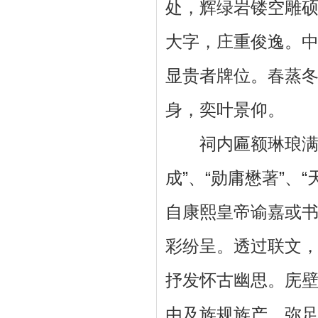
处，辉绿岩镂空雕硕
大字，庄重俊逸。中
显贵者牌位。春蒸
身，奕叶景仰。
祠内匾额琳琅满目
成”、“勋庸懋著”、
自康熙皇帝谕嘉或
彩纷呈。透过联文
抒发怀古幽思。庑
由及族规族产，弥