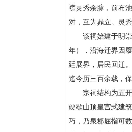
襟灵秀余脉，前布
对，互为鼎立。灵
该祠始建于明崇祯庚
年），沿海迁界因隳
廷展界，居民回迁。
迄今历三百余载，
宗祠结构为五开间
硬歇山顶皇宫式建
巧，乃泉郡屈指可