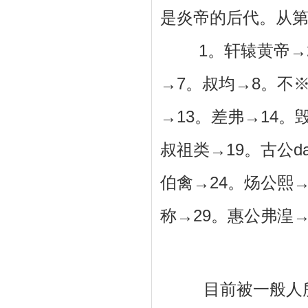
是炎帝的后代。从
1。轩辕黄帝→2。
→7。叔均→8。不※
→13。差弗→14。
叔祖类→19。古公d
伯禽→24。炀公熙→
称→29。惠公弗湟→
目前被一般人所公